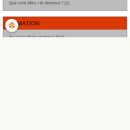
Que sont elles / ils devenus ? (2)
FORMATION
Essai bac blanc pratique 2024
ANNALES BAC 2010 à 2016
ANNALES BAC 2017 à 2023
LA FORMATION ( prog 2019)
LE CURSUS, LES HORAIRES
ATELIERS STAGES
PRATIQUE ARTISTIQUE
INTERVENTION ARTISTES 23-24
BASCULE