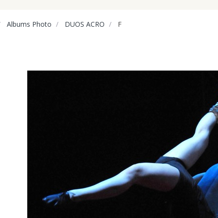
Albums Photo
DUOS ACRO
F